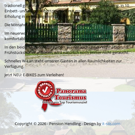
tradionell geführter Familienbetrieb bietet die Pension Hendling, in 10
Einbett- und 8 Doppelbettzimmern mit großteils Komfortausstattung.
Erholung in einem angenehmen, familiärem Ambiente.
Die Mitnahme von Haustieren ist nicht gestattet.
Im neuerworbenem und renoviertem Gästehaus bieten wir weitere
komfortable Einzel – u. Doppelzimmer für unsere Gäste an.
In den beiden Aufenthaltsräumen, wo wir auch unser reichhaltiges
Frühstücksbuffet anbieten, wird natürlich noch immer nicht geraucht.
Schnelles W-Lan steht unseren Gästen in allen Räumlichkeiten zur
Verfügung.
jetzt NEU: E-BIKES zum Verleihen!
Copyright © 2026 - Pension Hendling - Design by
it-s4s.com